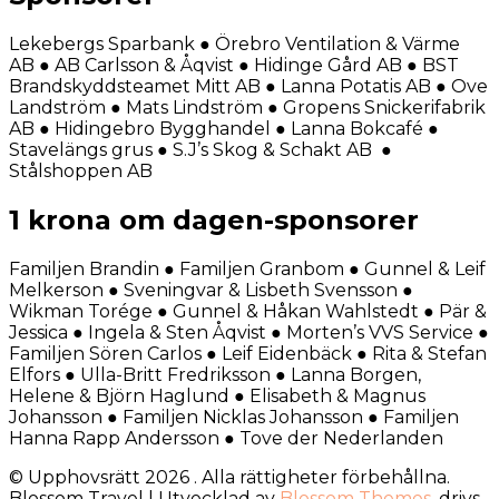
Lekebergs Sparbank ● Örebro Ventilation & Värme
AB ● AB Carlsson & Åqvist ● Hidinge Gård AB ● BST
Brandskyddsteamet Mitt AB ● Lanna Potatis AB ● Ove
Landström ● Mats Lindström ● Gropens Snickerifabrik
AB ● Hidingebro Bygghandel ● Lanna Bokcafé ●
Stavelängs grus ● S.J’s Skog & Schakt AB ●
Stålshoppen AB
1 krona om dagen-sponsorer
Familjen Brandin ● Familjen Granbom ● Gunnel & Leif
Melkerson ● Sveningvar & Lisbeth Svensson ●
Wikman Torége ● Gunnel & Håkan Wahlstedt ● Pär &
Jessica ● Ingela & Sten Åqvist ● Morten’s VVS Service ●
Familjen Sören Carlos ● Leif Eidenbäck ● Rita & Stefan
Elfors ● Ulla-Britt Fredriksson ● Lanna Borgen,
Helene & Björn Haglund ● Elisabeth & Magnus
Johansson ● Familjen Nicklas Johansson ● Familjen
Hanna Rapp Andersson ● Tove der Nederlanden
© Upphovsrätt 2026
. Alla rättigheter förbehållna.
Blossom Travel | Utvecklad av
Blossom Themes
. drivs