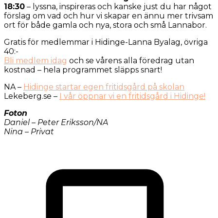
18:30
– lyssna, inspireras och kanske just du har något
förslag om vad och hur vi skapar en ännu mer trivsam
ort för både gamla och nya, stora och små Lannabor.
Gratis för medlemmar i Hidinge-Lanna Byalag, övriga
40:-
Bli medlem idag
och se vårens alla föredrag utan
kostnad – hela programmet släpps snart!
NA –
Hidinge startar egen fritidsgård på skolan
Lekeberg.se –
I vår öppnar vi en fritidsgård i Hidinge!
Foton
Daniel – Peter Eriksson/NA
Nina – Privat