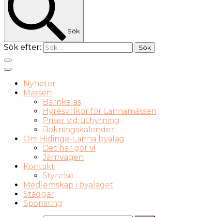
Sök
Sök efter:
Nyheter
Mässen
Barnkalas
Hyresvillkor för Lannamässen
Priser vid uthyrning
Bokningskalender
Om Hidinge-Lanna byalag
Det här gör vi
Järnvägen
Kontakt
Styrelse
Medlemskap i byalaget
Stadgar
Sponsring