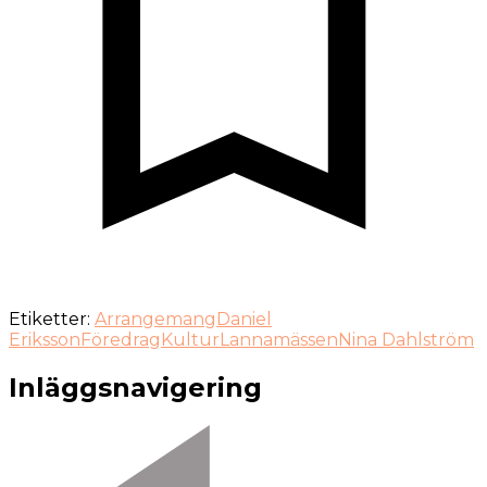
Etiketter:
Arrangemang
Daniel
Eriksson
Föredrag
Kultur
Lannamässen
Nina Dahlström
Inläggsnavigering