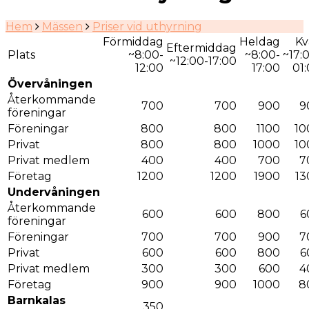
Hem
Mässen
Priser vid uthyrning
Förmiddag
Heldag
Kv
Eftermiddag
Plats
~8:00-
~8:00-
~17:
~12:00-17:00
12:00
17:00
01
Övervåningen
Återkommande
700
700
900
9
föreningar
Föreningar
800
800
1100
10
Privat
800
800
1000
10
Privat medlem
400
400
700
7
Företag
1200
1200
1900
13
Undervåningen
Återkommande
600
600
800
6
föreningar
Föreningar
700
700
900
7
Privat
600
600
800
6
Privat medlem
300
300
600
4
Företag
900
900
1000
8
Barnkalas
350