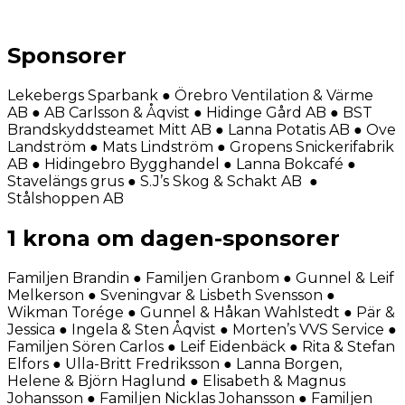
Sponsorer
Lekebergs Sparbank ● Örebro Ventilation & Värme
AB ● AB Carlsson & Åqvist ● Hidinge Gård AB ● BST
Brandskyddsteamet Mitt AB ● Lanna Potatis AB ● Ove
Landström ● Mats Lindström ● Gropens Snickerifabrik
AB ● Hidingebro Bygghandel ● Lanna Bokcafé ●
Stavelängs grus ● S.J’s Skog & Schakt AB ●
Stålshoppen AB
1 krona om dagen-sponsorer
Familjen Brandin ● Familjen Granbom ● Gunnel & Leif
Melkerson ● Sveningvar & Lisbeth Svensson ●
Wikman Torége ● Gunnel & Håkan Wahlstedt ● Pär &
Jessica ● Ingela & Sten Åqvist ● Morten’s VVS Service ●
Familjen Sören Carlos ● Leif Eidenbäck ● Rita & Stefan
Elfors ● Ulla-Britt Fredriksson ● Lanna Borgen,
Helene & Björn Haglund ● Elisabeth & Magnus
Johansson ● Familjen Nicklas Johansson ● Familjen