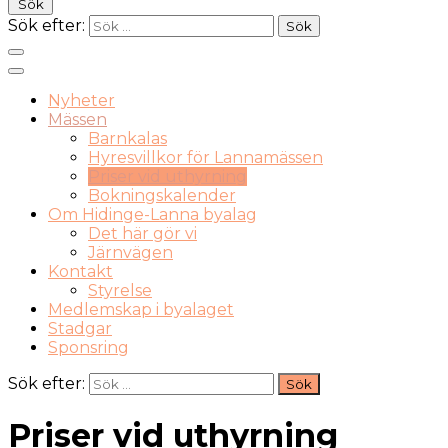
Sök
Sök efter:
Nyheter
Mässen
Barnkalas
Hyresvillkor för Lannamässen
Priser vid uthyrning
Bokningskalender
Om Hidinge-Lanna byalag
Det här gör vi
Järnvägen
Kontakt
Styrelse
Medlemskap i byalaget
Stadgar
Sponsring
Sök efter:
Priser vid uthyrning