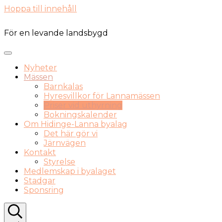
Hoppa till innehåll
För en levande landsbygd
Nyheter
Mässen
Barnkalas
Hyresvillkor för Lannamässen
Priser vid uthyrning
Bokningskalender
Om Hidinge-Lanna byalag
Det här gör vi
Järnvägen
Kontakt
Styrelse
Medlemskap i byalaget
Stadgar
Sponsring