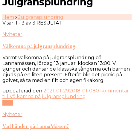
Julgransplundring
Hem
Julgransplundring
Visar: 1 - 3 av 3 RESULTAT
Nyheter
Välkomna på julgransplundring
Varmt välkomna på julgransplundring på
Lannamässen, lördag 13 januari klockan 13:00. Vi
sjunger och dansar de klassiska sångerna och barnen
bjuds på en liten present. Efteråt blir det picnic på
golvet, så ta med en filt och egen fikakorg.
uppdaterad den
2021-01-29
2018-01-08
0 kommentar
till Välkomna på julgransplundring
Läs
Nyheter
Vad händer på LannaMässen?