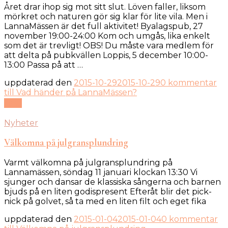
Året drar ihop sig mot sitt slut. Löven faller, liksom
mörkret och naturen gör sig klar för lite vila. Men i
LannaMässen är det full aktivitet! Byalagspub, 27
november 19:00-24:00 Kom och umgås, lika enkelt
som det är trevligt! OBS! Du måste vara medlem för
att delta på pubkvällen Loppis, 5 december 10:00-
13:00 Passa på att …
uppdaterad den
2015-10-29
2015-10-29
0 kommentar
till Vad händer på LannaMässen?
Läs
Nyheter
Välkomna på julgransplundring
Varmt välkomna på julgransplundring på
Lannamässen, söndag 11 januari klockan 13:30 Vi
sjunger och dansar de klassiska sångerna och barnen
bjuds på en liten godispresent Efteråt blir det pick-
nick på golvet, så ta med en liten filt och eget fika
uppdaterad den
2015-01-04
2015-01-04
0 kommentar