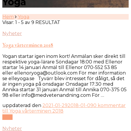
Yoga
Hem
Yoga
Visar: 1 - 5 av 9 RESULTAT
Nyheter
Yoga vårterminen 2018
Yogan startar igen inom kort! Anmälan sker direkt till
respektive yoga-lärare Söndagar 18:00 med Ellenor
startar 14 januari Anmäl till Ellenor 070-552 53 85
eller ellenoryoga@outlook.com För mer information
se elleyoga.se Tyvärr blev intresset för dåligt, så det
är ingen yoga på onsdagar Onsdagar 17:30 med
Annika startar 31 januari Anmäl till Annika 070-375 05
98 eller info@medvetenandning.com För …
uppdaterad den
2021-01-29
2018-01-09
0 kommentar
till Yoga vårterminen 2018
Läs
Nyheter