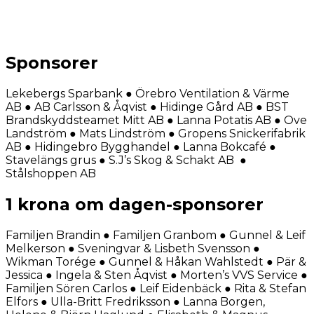
Sponsorer
Lekebergs Sparbank ● Örebro Ventilation & Värme
AB ● AB Carlsson & Åqvist ● Hidinge Gård AB ● BST
Brandskyddsteamet Mitt AB ● Lanna Potatis AB ● Ove
Landström ● Mats Lindström ● Gropens Snickerifabrik
AB ● Hidingebro Bygghandel ● Lanna Bokcafé ●
Stavelängs grus ● S.J’s Skog & Schakt AB ●
Stålshoppen AB
1 krona om dagen-sponsorer
Familjen Brandin ● Familjen Granbom ● Gunnel & Leif
Melkerson ● Sveningvar & Lisbeth Svensson ●
Wikman Torége ● Gunnel & Håkan Wahlstedt ● Pär &
Jessica ● Ingela & Sten Åqvist ● Morten’s VVS Service ●
Familjen Sören Carlos ● Leif Eidenbäck ● Rita & Stefan
Elfors ● Ulla-Britt Fredriksson ● Lanna Borgen,