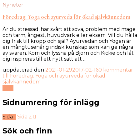
Nyheter
Föredrag: Yoga och ayurveda för ökad självkännedom
Är du stressad, har svårt att sova, problem med mage
och tarm, ångest, huvudvärk eller eksem. Vill du hålla
dig frisk till kropp och själ? Ayurvedan och Yogan är
en mångtusenårig indisk kunskap som kan ge några
av svaren. Kom och lyssna på Björn och Kickie och låt
dig inspireras till ett nytt sätt att …
uppdaterad den
2021-01-29
2017-02-16
0 kommentar
till Föredrag: Yoga och ayurveda för ökad
självkännedom
Läs
Sidnumrering för inlägg
Sida
1
Sida
2
Sök och finn