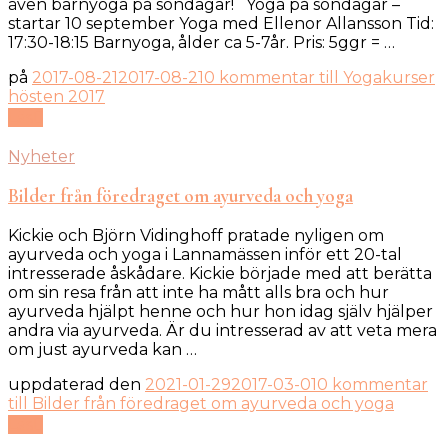
även barnyoga på söndagar! Yoga på söndagar –
startar 10 september Yoga med Ellenor Allansson Tid:
17:30-18:15 Barnyoga, ålder ca 5-7år. Pris: 5ggr = …
på
2017-08-21
2017-08-21
0 kommentar
till Yogakurser
hösten 2017
Läs
Nyheter
Bilder från föredraget om ayurveda och yoga
Kickie och Björn Vidinghoff pratade nyligen om
ayurveda och yoga i Lannamässen inför ett 20-tal
intresserade åskådare. Kickie började med att berätta
om sin resa från att inte ha mått alls bra och hur
ayurveda hjälpt henne och hur hon idag själv hjälper
andra via ayurveda. Är du intresserad av att veta mera
om just ayurveda kan …
uppdaterad den
2021-01-29
2017-03-01
0 kommentar
till Bilder från föredraget om ayurveda och yoga
Läs