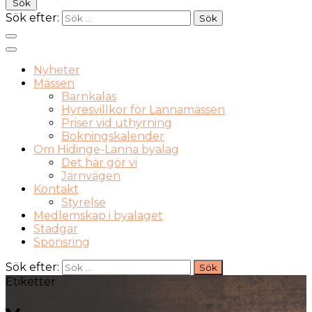
Sök
Sök efter:
Nyheter
Mässen
Barnkalas
Hyresvillkor för Lannamässen
Priser vid uthyrning
Bokningskalender
Om Hidinge-Lanna byalag
Det här gör vi
Järnvägen
Kontakt
Styrelse
Medlemskap i byalaget
Stadgar
Sponsring
Sök efter:
Etiketter