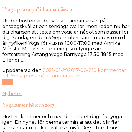
”Yoga prova på” i Lannamässen
Under hösten är det yoga i Lannamässen på
onsdagskvällar och söndagskvällar, men redan nu har
du chansen att testa om yoga är något som passar för
dig. Söndagen den 3 September kan du prova om du
är nyfiken! Yoga för vuxna 16:00-17:00 med Annika
Månstig Medveten andning, spirityoga samt
fortsättning Astangayoga Barnyoga 17:30-18:15 med
Ellenor …
uppdaterad den
2021-01-29
2017-08-21
0 kommentar
till ”Yoga prova på” i Lannamässen
Läs
Nyheter
Yogakurser hösten 2017
Hösten kommer och med den är det dags för yoga
igen. En nyhet för denna termin är att det blir fler
klasser där man kan välja sin nivå. Dessutom finns