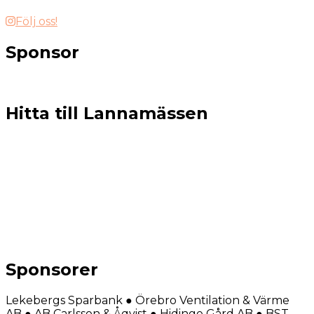
Följ oss!
Sponsor
Hitta till Lannamässen
Sponsorer
Lekebergs Sparbank ● Örebro Ventilation & Värme
AB ● AB Carlsson & Åqvist ● Hidinge Gård AB ● BST