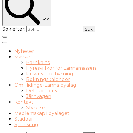
Sök
Sök efter:
Nyheter
Mässen
Barnkalas
Hyresvillkor för Lannamässen
Priser vid uthyrning
Bokningskalender
Om Hidinge-Lanna byalag
Det här gör vi
Järnvägen
Kontakt
Styrelse
Medlemskap i byalaget
Stadgar
Sponsring