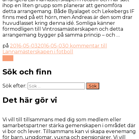
ihop en liten grupp som planerar att genomföra
detta arrangemang. Både Byalaget och Lekebergs IF
finns med på ett hörn, men Andreas är den som drar
huvudlasset kring denna idé. Somliga känner
förmodligen till Vintrosamästerskapen och detta
arrangemang bygger på samma princip – och …
på
2016-05-03
2016-05-03
0 kommentar
till
Lannamästerskapen i fotboll
Läs
Sök och finn
Sök efter:
Det här gör vi
Vi vill till tillsammans med dig som medlem eller
samarbetspartner stärka gemenskapen i området där
vi bor och lever. Tillsammans kan vi skapa evenemang
för barn, ungdomar, vuxna och pensionärer. Vi vill